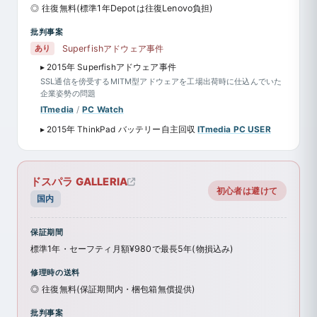
◎ 往復無料(標準1年Depotは往復Lenovo負担)
批判事案
あり
Superfishアドウェア事件
▸ 2015年 Superfishアドウェア事件
SSL通信を傍受するMITM型アドウェアを工場出荷時に仕込んでいた
企業姿勢の問題
ITmedia
/
PC Watch
▸ 2015年 ThinkPad バッテリー自主回収
ITmedia PC USER
ドスパラ GALLERIA
初心者は避けて
国内
保証期間
標準1年・セーフティ月額¥980で最長5年(物損込み)
修理時の送料
◎ 往復無料(保証期間内・梱包箱無償提供)
批判事案