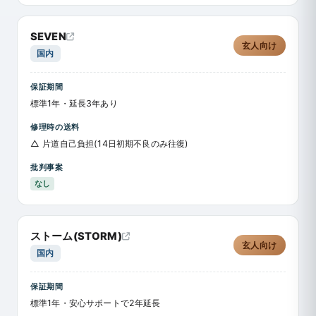
SEVEN
玄人向け
国内
保証期間
標準1年・延長3年あり
修理時の送料
△ 片道自己負担(14日初期不良のみ往復)
批判事案
なし
ストーム(STORM)
玄人向け
国内
保証期間
標準1年・安心サポートで2年延長