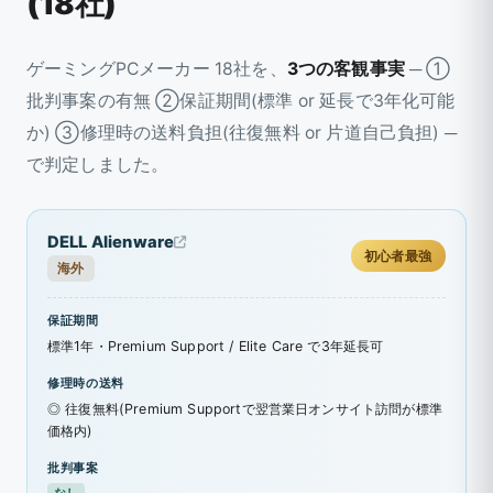
(18社)
ゲーミングPCメーカー 18社を、
3つの客観事実
─ ①
批判事案の有無 ②保証期間(標準 or 延長で3年化可能
か) ③修理時の送料負担(往復無料 or 片道自己負担) ─
で判定しました。
DELL Alienware
初心者最強
海外
保証期間
標準1年・Premium Support / Elite Care で3年延長可
修理時の送料
◎ 往復無料(Premium Supportで翌営業日オンサイト訪問が標準
価格内)
批判事案
なし