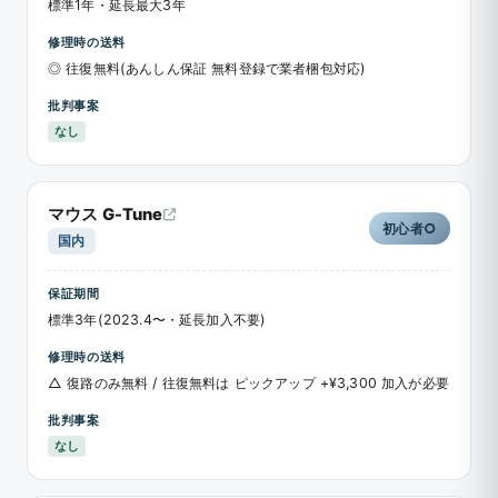
標準1年・延長最大3年
修理時の送料
◎ 往復無料(あんしん保証 無料登録で業者梱包対応)
批判事案
なし
マウス G-Tune
初心者○
国内
保証期間
標準3年(2023.4〜・延長加入不要)
修理時の送料
△ 復路のみ無料 / 往復無料は ピックアップ +¥3,300 加入が必要
批判事案
なし