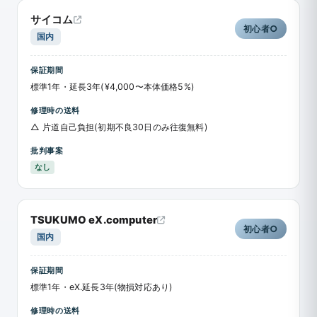
サイコム
初心者○
国内
保証期間
標準1年・延長3年(¥4,000〜本体価格5%)
修理時の送料
△ 片道自己負担(初期不良30日のみ往復無料)
批判事案
なし
TSUKUMO eX.computer
初心者○
国内
保証期間
標準1年・eX.延長3年(物損対応あり)
修理時の送料