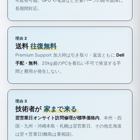
年延長可能。GPU や電源など主要パーツの経年故障に
長期間対応。
理由 2
送料
往復無料
Premium Support 加入時は引き取り・返送ともに
Dell
手配・無料
。20kg超のPCを着払い不可で発送する手
間と費用が発生しない。
理由 3
技術者が
家まで来る
翌営業日オンサイト訪問修理が標準価格内
。本州・四
国・九州・沖縄本島・札幌は翌営業日、その他北海道
は翌々営業日(離島は要相談)。