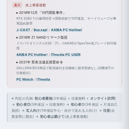
あり
炎上事案複数
▸ 2018年12月「10円買取事件」
RTX 2080 Tiの修理拒否→買取依頼で10円査定。サードウェーブが事
実認め謝罪
J-CAST
/
Buzzap!
/
AKIBA PC Hotline!
▸ 2018年 Z1 NANDリマーク疑惑
ドスパラオリジナルSSD「Z1」のNANDがSpecTek低グレード刻印疑
惑
AKIBA PC Hotline!
/
ITmedia PC USER
▸ 2021年 景表法違反措置命令
GALLERIA等55商品で取消線付き旧価格に販売実績なし(消費者庁の
行政処分)
PC Watch
/
ITmedia
※ 判定の凡例:
初心者最強
(3年保証 + 往復無料 +
オンサイト訪問
)
→
初心者◎
(3年保証 + 往復無料) →
初心者○
(3年保証 + 片道自己
負担) →
玄人向け
(1年保証中心・自分で送れる人向け) →
注意
(企
業姿勢に懸念) →
初心者は避けて
(炎上事案複数)