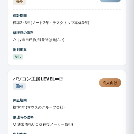
海外
保証期間
標準2-3年(ノート2年・デスクトップ本体3年)
修理時の送料
△ 片道自己負担(発送は元払い)
批判事案
なし
パソコン工房 LEVEL∞
玄人向け
国内
保証期間
標準1年(マウスのグループ会社)
修理時の送料
○ 通常着払いOK(往復メーカー負担)