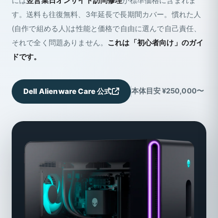
には
翌営業日オンサイト訪問修理
が標準価格に含まれま
す。送料も往復無料、3年延長で長期間カバー。慣れた人
(自作で組める人)は性能と価格で自由に選んで自己責任、
それで全く問題ありません。
これは「初心者向け」のガイ
ドです。
Dell Alienware Care 公式
本体目安 ¥250,000〜