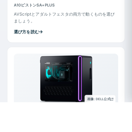
A10ピストンSA+PLUS
AVScriptとアダルトフェスタの両方で動くものを選び
ましょう。
選び方を読む
画像: DELL公式
繋ぐ
PC
Alienware Aurora R16